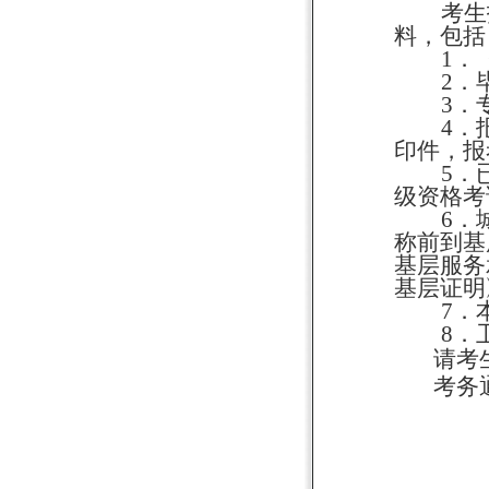
考生
料，包括
1
．《
2
．
3
．
4
．
印件
，报
5．
级资格考
6．
称前到基
基层服务
基层证明
7．
8
．
请考
考务