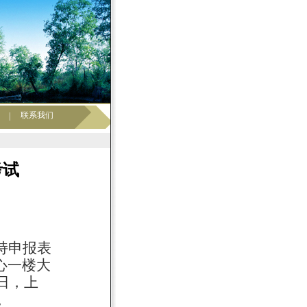
联系我们
|
考试
持申报表
心一楼大
日，上
。