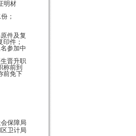
证明材
二份；
书
原件及复
复印件
；
报名
参加中
医生晋升职
职称前到
称前免下
社会保障局
湖区卫
计
局