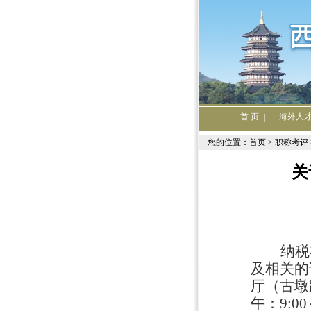
首 页
海外人
|
您的位置：首页 >
职称考评
关
纳税
及相关的
厅（古墩
午：9:00