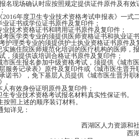
报名现场确认时应按照规定提供证件原件及有效
：
201
6
年度卫生专业技术资格考试申报表》一式
毕业证书或学位证书原件及复印件；
专业技术资格证书和聘用证书原件及复印件；
报考医学类专业的须
提供
医师资格证书和执业证
考护理类专业的须提供护士执业资格证书原件及
已实施住院医师规范化培训的医疗机构的医师，
试，须提供该培训合格证书原件及复印件；
城市医生报名参加中级资格考试，须提供《城市
层服务记录表》原件及复印件或《城市医生晋升
承诺书》，免下基层人员提供《城市医生晋升职
》。
本人有效身份证明原件及复印件；
卫生专业技术资格考试报名材料真实性保证书。
生按照上述的顺序装订材料。
通知详见：
西湖区人力资源和
西