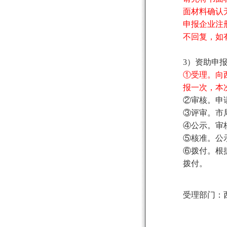
面材料确认
申报企业注
不回复，如
3
）资助申
①受理。向
报一次，本
②审核。申
③评审。市
④公示。审
⑤核准。公
⑥拨付。根
拨付。
受理部门：