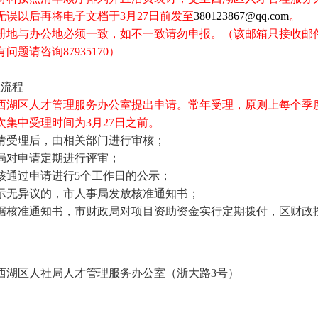
无误以后再将电子文档于
3
月
27
日前发至
380123867@qq.com
。
册地与办公地必须一致，如不一致请勿申报。（该邮箱只接收邮
有问题请咨询
87935170
）
报流程
西湖区人才管理服务办公室提出申请。常年受理，原则上每个季
次集中受理时间为
3
月
27
日
之前。
请受理后，由相关部门进行审核；
局对申请定期进行评审；
核通过申请进行
5
个工作日的公示；
示无异议的，市人事局发放核准通知书；
据核准通知书，市财政局对项目资助资金实行定期拨付，区财政
西湖区人社局人才管理服务办公室（
浙大路
3
号）