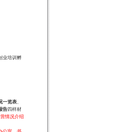
创业培训孵
。
况一览表
、
报告
四样材
运营情况介绍
办公室，书