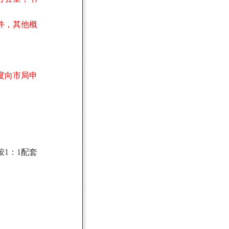
件，其他概
度向市局申
按
1
：
1
配套